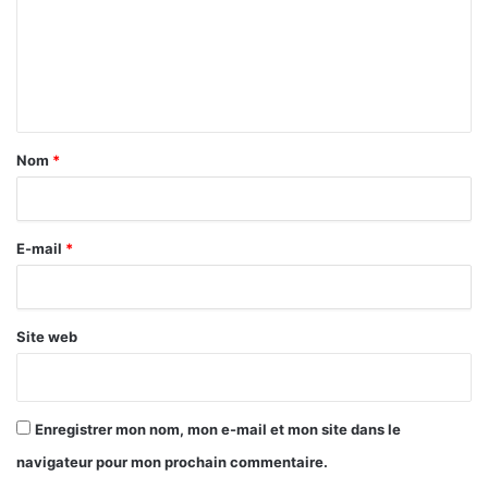
m
e
n
t
a
Nom
*
i
r
E-mail
*
e
*
Site web
Enregistrer mon nom, mon e-mail et mon site dans le
navigateur pour mon prochain commentaire.