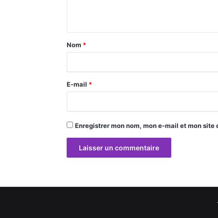
n
t
a
Nom
*
i
r
E-mail
*
e
*
Enregistrer mon nom, mon e-mail et mon site