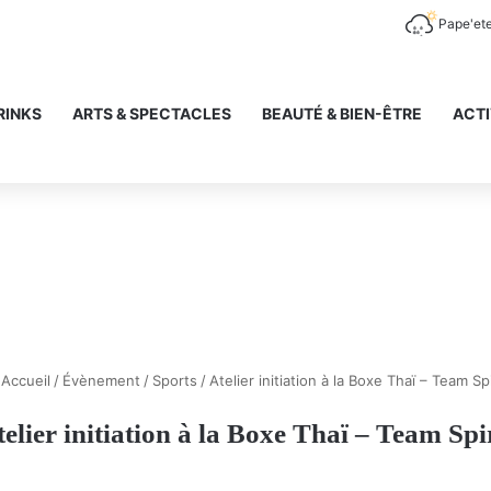
Pape'et
RINKS
ARTS & SPECTACLES
BEAUTÉ & BIEN-ÊTRE
ACTI
Accueil
/
Évènement
/
Sports
/
Atelier initiation à la Boxe Thaï – Team Spi
elier initiation à la Boxe Thaï – Team Spi