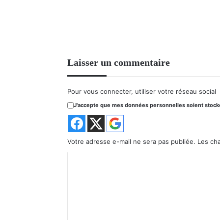
Laisser un commentaire
Pour vous connecter, utiliser votre réseau social
J'accepte que mes données personnelles soient stockée
Votre adresse e-mail ne sera pas publiée.
Les ch
C
o
m
m
e