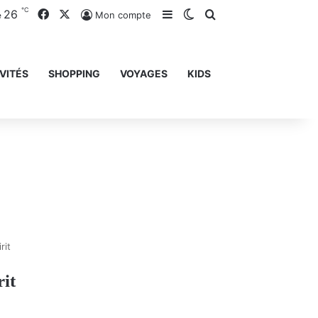
℃
26
Facebook
X
Sidebar (barre latérale)
Switch skin
Rechercher
Mon compte
e
VITÉS
SHOPPING
VOYAGES
KIDS
rit
rit