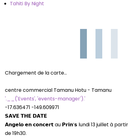
Tahiti By Night
Chargement de la carte…
centre commercial Tamanu Hotu - Tamanu
'.__('Events', 'events-manager').'
-17.636471
-149.609971
𝗦𝗔𝗩𝗘 𝗧𝗛𝗘 𝗗𝗔𝗧𝗘
𝗔𝗻𝗴𝗲𝗹𝗼 𝗲𝗻 𝗰𝗼𝗻𝗰𝗲𝗿𝘁 au 𝗣𝗿𝗶𝗻’𝘀 lundi 13 juillet à partir
de 19h30.