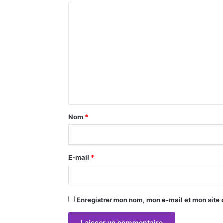
C
o
m
m
e
n
t
a
Nom
*
i
r
E-mail
*
e
*
Enregistrer mon nom, mon e-mail et mon site