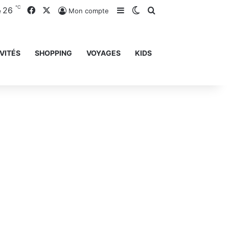
℃
26
Facebook
X
Sidebar (barre latérale)
Switch skin
Rechercher
Mon compte
e
VITÉS
SHOPPING
VOYAGES
KIDS