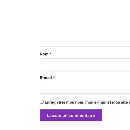
m
m
e
n
t
a
Nom
*
i
r
E-mail
*
e
*
Enregistrer mon nom, mon e-mail et mon site