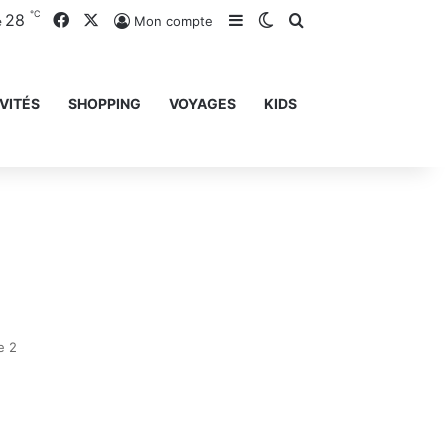
℃
28
Facebook
X
Sidebar (barre latérale)
Switch skin
Rechercher
Mon compte
e
VITÉS
SHOPPING
VOYAGES
KIDS
e 2