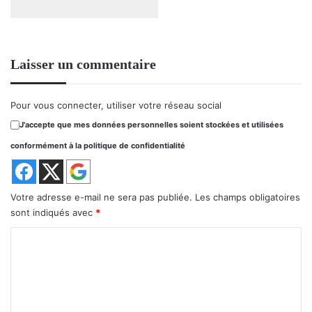
Laisser un commentaire
Pour vous connecter, utiliser votre réseau social
J'accepte que mes données personnelles soient stockées et utilisées
conformément à la politique de confidentialité
Votre adresse e-mail ne sera pas publiée.
Les champs obligatoires
sont indiqués avec
*
C
o
m
m