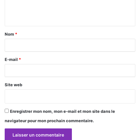
e
n
t
a
Nom
*
i
r
E-mail
*
e
*
Site web
Enregistrer mon nom, mon e-mail et mon site dans le
navigateur pour mon prochain commentaire.