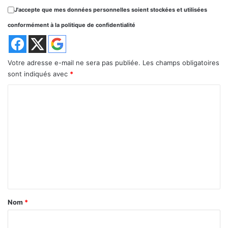
J'accepte que mes données personnelles soient stockées et utilisées
conformément à la politique de confidentialité
Votre adresse e-mail ne sera pas publiée.
Les champs obligatoires
sont indiqués avec
*
C
o
m
m
e
n
t
a
Nom
*
i