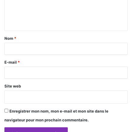
m
e
n
t
a
Nom
*
i
r
E-mail
*
e
*
Site web
Enregistrer mon nom, mon e-mail et mon site dans le
navigateur pour mon prochain commentaire.