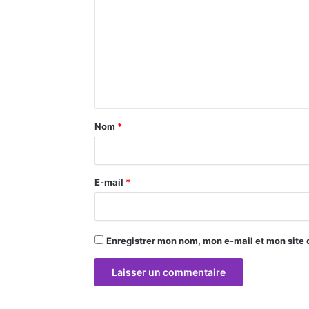
m
m
e
n
t
a
Nom
*
i
r
E-mail
*
e
*
Enregistrer mon nom, mon e-mail et mon site