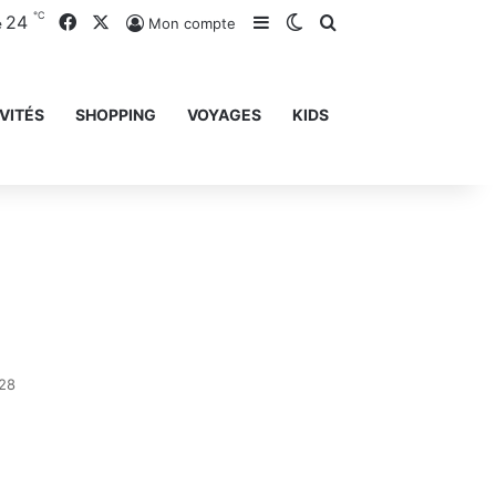
℃
24
Facebook
X
Sidebar (barre latérale)
Switch skin
Rechercher
Mon compte
e
VITÉS
SHOPPING
VOYAGES
KIDS
28