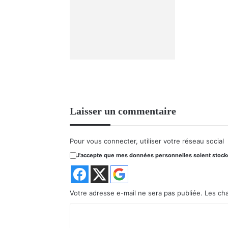
Laisser un commentaire
Pour vous connecter, utiliser votre réseau social
J'accepte que mes données personnelles soient stockée
Votre adresse e-mail ne sera pas publiée.
Les ch
C
o