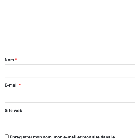
o
m
m
e
n
t
a
Nom
*
i
r
E-mail
*
e
*
Site web
Enregistrer mon nom, mon e-mail et mon site dans le