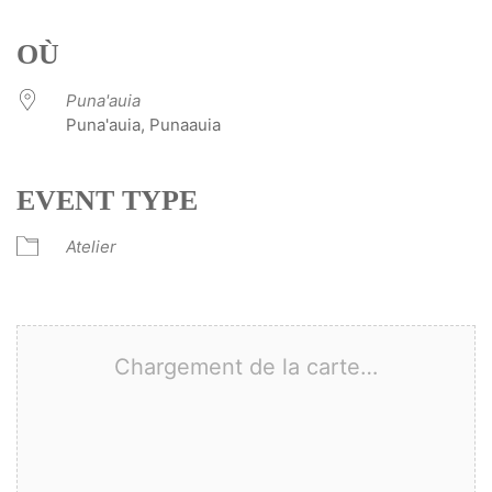
Télécharger ICS
Calendrier Google
iCalendar
Office 365
Outlook Live
OÙ
Puna'auia
Puna'auia, Punaauia
EVENT TYPE
Atelier
Chargement de la carte…