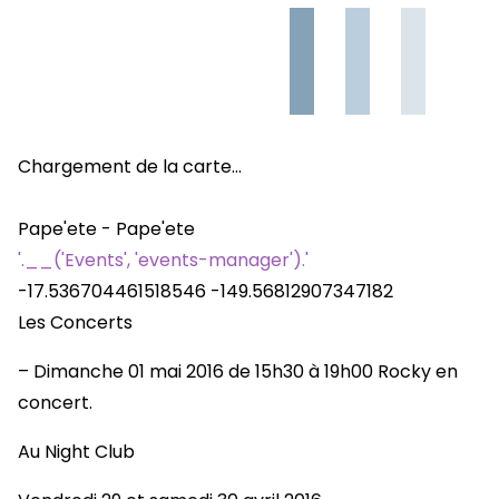
Chargement de la carte…
Pape'ete - Pape'ete
'.__('Events', 'events-manager').'
-17.536704461518546
-149.56812907347182
Les Concerts
– Dimanche 01 mai 2016 de 15h30 à 19h00 Rocky en
concert.
Au Night Club