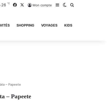
℃
26
Facebook
X
Sidebar (barre latérale)
Switch skin
Rechercher
Mon compte
e
VITÉS
SHOPPING
VOYAGES
KIDS
ata – Papeete
ta – Papeete