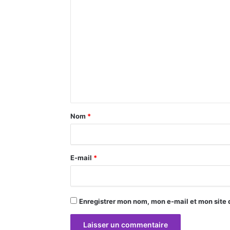
C
o
m
m
e
n
t
a
Nom
*
i
r
E-mail
*
e
*
Enregistrer mon nom, mon e-mail et mon site