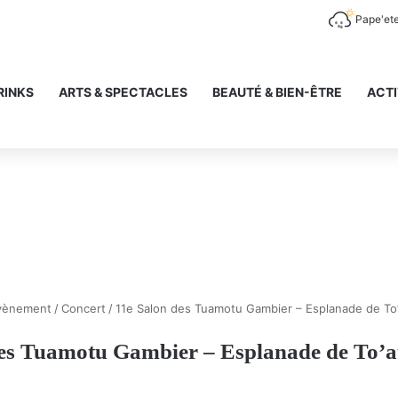
Pape'et
RINKS
ARTS & SPECTACLES
BEAUTÉ & BIEN-ÊTRE
ACTI
vènement
/
Concert
/
11e Salon des Tuamotu Gambier – Esplanade de To’
es Tuamotu Gambier – Esplanade de To’a