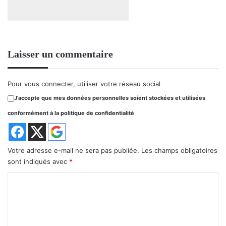
Laisser un commentaire
Pour vous connecter, utiliser votre réseau social
J'accepte que mes données personnelles soient stockées et utilisées
conformément à la politique de confidentialité
Votre adresse e-mail ne sera pas publiée.
Les champs obligatoires
sont indiqués avec
*
C
o
m
m