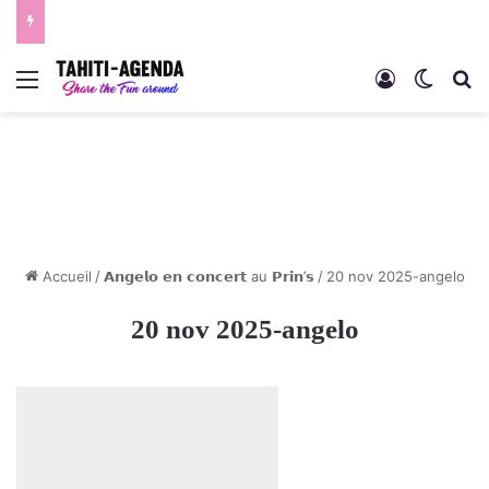
Menu
Connexion
Switch
R
Accueil
/
𝗔𝗻𝗴𝗲𝗹𝗼 𝗲𝗻 𝗰𝗼𝗻𝗰𝗲𝗿𝘁 au 𝗣𝗿𝗶𝗻’𝘀
/
20 nov 2025-angelo
20 nov 2025-angelo