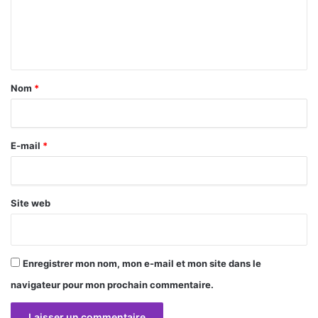
e
n
t
a
Nom
*
i
r
E-mail
*
e
*
Site web
Enregistrer mon nom, mon e-mail et mon site dans le
navigateur pour mon prochain commentaire.