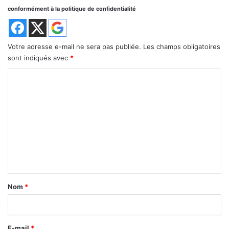
conformément à la politique de confidentialité
Votre adresse e-mail ne sera pas publiée.
Les champs obligatoires
sont indiqués avec
*
C
o
m
m
e
n
t
a
Nom
*
i
r
E-mail
*