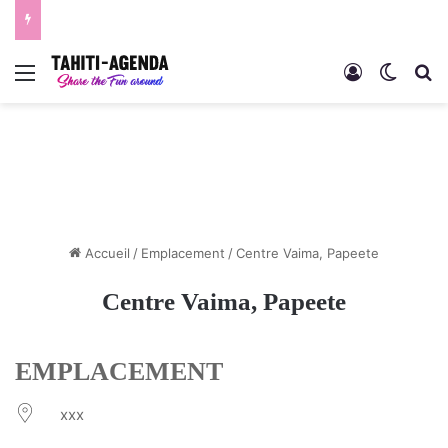
Menu
Connexion
Switch
R
Accueil
/
Emplacement
/
Centre Vaima, Papeete
Centre Vaima, Papeete
EMPLACEMENT
xxx