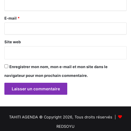
i
r
E-mail
*
e
*
Site web
Enregistrer mon nom, mon e-mail et mon site dans le
navigateur pour mon prochain commentaire.
TAHITI AGENDA © Copyright 2026, Tous droits réservés |
REDSOYU