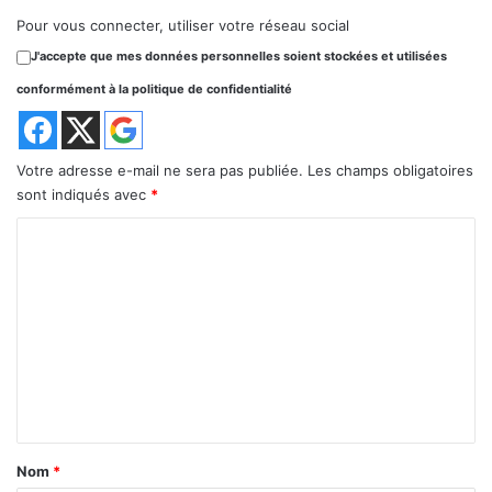
Pour vous connecter, utiliser votre réseau social
J'accepte que mes données personnelles soient stockées et utilisées
conformément à la politique de confidentialité
Votre adresse e-mail ne sera pas publiée.
Les champs obligatoires
sont indiqués avec
*
C
o
m
m
e
n
t
a
Nom
*