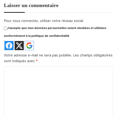
Laisser un commentaire
Pour vous connecter, utiliser votre réseau social
J'accepte que mes données personnelles soient stockées et utilisées
conformément à la politique de confidentialité
Votre adresse e-mail ne sera pas publiée.
Les champs obligatoires
sont indiqués avec
*
C
o
m
m
e
n