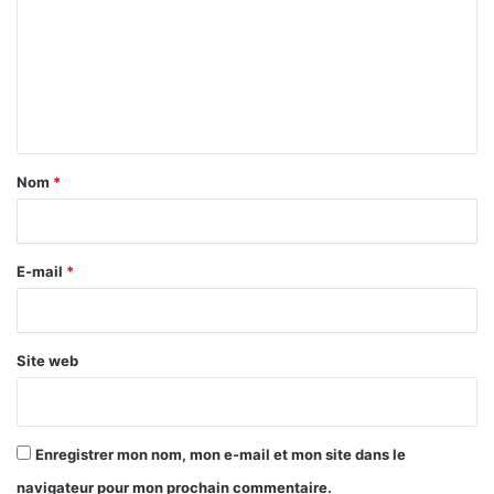
m
m
e
n
t
a
Nom
*
i
r
E-mail
*
e
*
Site web
Enregistrer mon nom, mon e-mail et mon site dans le
navigateur pour mon prochain commentaire.