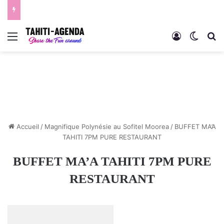
Menu
Connexion
Switch
R
Accueil
/
Magnifique Polynésie au Sofitel Moorea
/
BUFFET MA’A
TAHITI 7PM PURE RESTAURANT
BUFFET MA’A TAHITI 7PM PURE
RESTAURANT