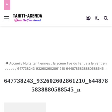
Menu
Connexion
Switch
R
Accueil
/
Nuits tahitiennes : la scène live du fenua a le vent en
poupe
/
647738243_932602602861210_6448785838880588545_n
647738243_932602602861210_644878
5838880588545_n