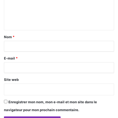
m
e
n
t
a
Nom
*
i
r
E-mail
*
e
*
Site web
Enregistrer mon nom, mon e-mail et mon site dans le
navigateur pour mon prochain commentaire.