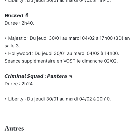
‣ Liberty : Du jeudi 30/01 au mardi 04/02 à 11h45.
𝙒𝙞𝙘𝙠𝙚𝙙 🧙
Durée : 2h40.
‣ Majestic : Du jeudi 30/01 au mardi 04/02 à 17h00 (3D) en
salle 3.
‣ Hollywood : Du jeudi 30/01 au mardi 04/02 à 14h00.
Séance supplémentaire en VOST le dimanche 02/02.
𝘾𝙧𝙞𝙢𝙞𝙣𝙖𝙡 𝙎𝙦𝙪𝙖𝙙 : 𝙋𝙖𝙣𝙩𝙚𝙧𝙖 🔫
Durée : 2h24.
‣ Liberty : Du jeudi 30/01 au mardi 04/02 à 20h10.
Autres