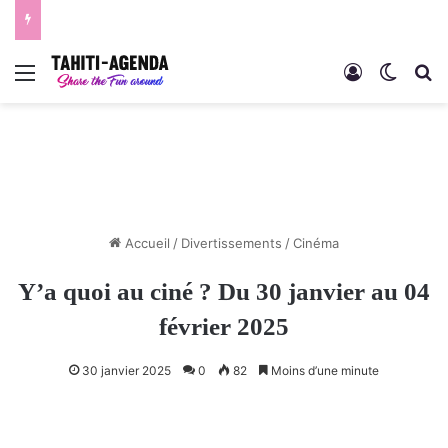
Menu
Connexion
Switch
R
Accueil
/
Divertissements
/
Cinéma
Y’a quoi au ciné ? Du 30 janvier au 04
février 2025
30 janvier 2025
0
82
Moins d’une minute