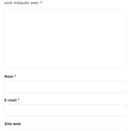
sont indiqués avec
*
C
o
m
m
e
n
t
a
Nom
*
i
r
E-mail
*
e
*
Site web