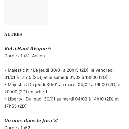
𝐀𝐔𝐓𝐑𝐄𝐒
𝙑𝙤𝙡 𝙖̀ 𝙃𝙖𝙪𝙩 𝙍𝙞𝙨𝙦𝙪𝙚 ✈️
Durée : 1h31. Action.
‣ Majestic Iti : Le jeudi 30/01 à 20h15 (2D), le vendredi
31/01 à 17h15 (2D), et le samedi 01/02 à 18h00 (2D).
‣ Majestic : Du jeudi 30/01 au mardi 04/02 à 16h00 (2D) et
20h00 (2D) en salle 1.
‣ Liberty : Du jeudi 30/01 au mardi 04/02 à 14h10 (2D) et
17h55 (2D).
𝙐𝙣 𝙤𝙪𝙧𝙨 𝙙𝙖𝙣𝙨 𝙡𝙚 𝙅𝙪𝙧𝙖 🐻
Durée : 1h52.