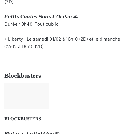
(2D).
𝙋𝙚𝙩𝙞𝙩𝙨 𝘾𝙤𝙣𝙩𝙚𝙨 𝙎𝙤𝙪𝙨 𝙇’𝙊𝙘𝙚́𝙖𝙣 🌊
Durée : 0h40. Tout public.
‣ Liberty : Le samedi 01/02 à 16h10 (2D) et le dimanche
02/02 à 16h10 (2D).
Blockbusters
𝐁𝐋𝐎𝐂𝐊𝐁𝐔𝐒𝐓𝐄𝐑𝐒
𝙈𝙪𝙛𝙖𝙨𝙖 : 𝙇𝙚 𝙍𝙤𝙞 𝙇𝙞𝙤𝙣 🦁