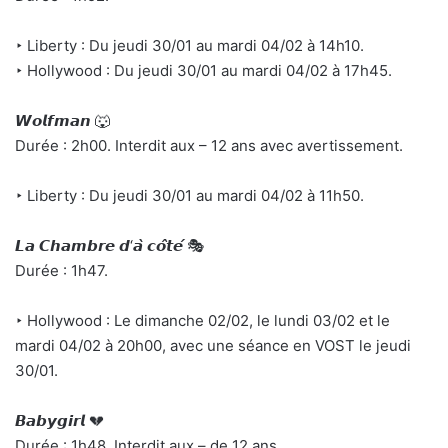
‣ Liberty : Du jeudi 30/01 au mardi 04/02 à 14h10.
‣ Hollywood : Du jeudi 30/01 au mardi 04/02 à 17h45.
𝙒𝙤𝙡𝙛𝙢𝙖𝙣 🐺
Durée : 2h00. Interdit aux – 12 ans avec avertissement.
‣ Liberty : Du jeudi 30/01 au mardi 04/02 à 11h50.
𝙇𝙖 𝘾𝙝𝙖𝙢𝙗𝙧𝙚 𝙙‘𝙖̀ 𝙘𝙤̂𝙩𝙚́ 🎭
Durée : 1h47.
‣ Hollywood : Le dimanche 02/02, le lundi 03/02 et le
mardi 04/02 à 20h00, avec une séance en VOST le jeudi
30/01.
𝘽𝙖𝙗𝙮𝙜𝙞𝙧𝙡 💔
Durée : 1h48. Interdit aux – de 12 ans.