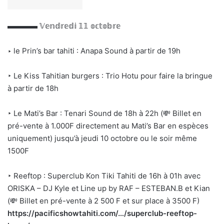
▬▬▬▬
𝕍𝕖𝕟𝕕𝕣𝕖𝕕𝕚 𝟙𝟙 𝕠𝕔𝕥𝕠𝕓𝕣𝕖
‣ le Prin’s bar tahiti : Anapa Sound à partir de 19h
‣ Le Kiss Tahitian burgers : Trio Hotu pour faire la bringue
à partir de 18h
‣ Le Mati’s Bar : Tenari Sound de 18h à 22h (💸 Billet en
pré-vente à 1.000F directement au Mati’s Bar en espèces
uniquement) jusqu’à jeudi 10 octobre ou le soir même
1500F
‣ Reeftop : Superclub Kon Tiki Tahiti de 16h à 01h avec
ORISKA – DJ Kyle et Line up by RAF – ESTEBAN.B et Kian
(💸 Billet en pré-vente à 2 500 F et sur place à 3500 F)
https://pacificshowtahiti.com/…/superclub-reeftop-