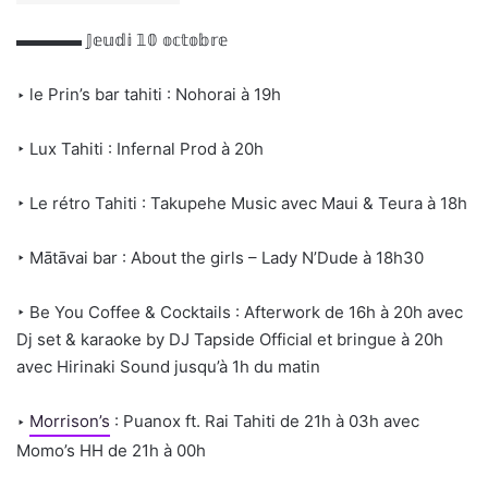
▬▬▬▬
𝕁𝕖𝕦𝕕𝕚 𝟙𝟘 𝕠𝕔𝕥𝕠𝕓𝕣𝕖
‣ le Prin’s bar tahiti : Nohorai à 19h
‣ Lux Tahiti : Infernal Prod à 20h
‣ Le rétro Tahiti : Takupehe Music avec Maui & Teura à 18h
‣ Mātāvai bar : About the girls – Lady N’Dude à 18h30
‣ Be You Coffee & Cocktails : Afterwork de 16h à 20h avec
Dj set & karaoke by DJ Tapside Official et bringue à 20h
avec Hirinaki Sound jusqu’à 1h du matin
‣
Morrison’s
: Puanox ft. Rai Tahiti de 21h à 03h avec
Momo’s HH de 21h à 00h