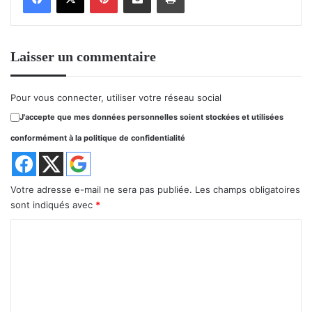
Laisser un commentaire
Pour vous connecter, utiliser votre réseau social
J'accepte que mes données personnelles soient stockées et utilisées
conformément à la politique de confidentialité
Votre adresse e-mail ne sera pas publiée.
Les champs obligatoires
sont indiqués avec
*
C
o
m
m