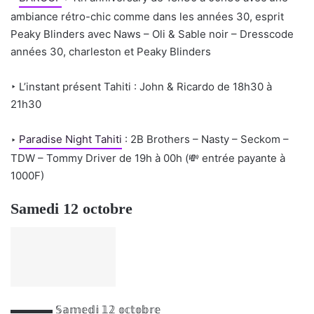
ambiance rétro-chic comme dans les années 30, esprit
Peaky Blinders avec Naws – Oli & Sable noir – Dresscode
années 30, charleston et Peaky Blinders
‣ L’instant présent Tahiti : John & Ricardo de 18h30 à
21h30
‣
Paradise Night Tahiti
: 2B Brothers – Nasty – Seckom –
TDW – Tommy Driver de 19h à 00h (
💸
entrée payante à
1000F)
Samedi 12 octobre
▬▬▬▬
𝕊𝕒𝕞𝕖𝕕𝕚 𝟙𝟚 𝕠𝕔𝕥𝕠𝕓𝕣𝕖