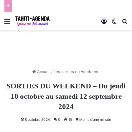
Menu
Connexion
Switch
R
Accueil
/
Les sorties du week-end
SORTIES DU WEEKEND – Du jeudi
10 octobre au samedi 12 septembre
2024
8 octobre 2024
0
15
Moins d’une minute