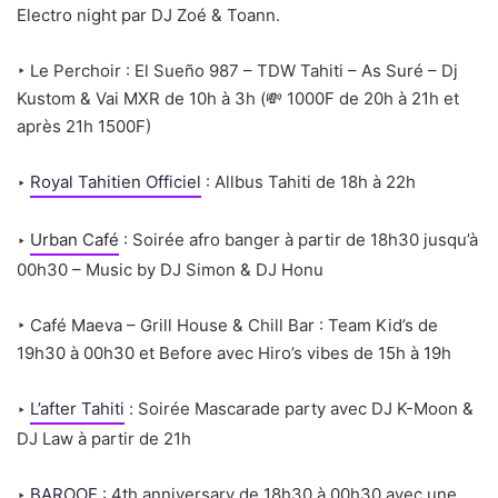
Electro night par DJ Zoé & Toann.
‣ Le Perchoir : El Sueño 987 – TDW Tahiti – As Suré – Dj
Kustom & Vai MXR de 10h à 3h (💸 1000F de 20h à 21h et
après 21h 1500F)
‣
Royal Tahitien Officiel
: Allbus Tahiti de 18h à 22h
‣
Urban Café
: Soirée afro banger à partir de 18h30 jusqu’à
00h30 – Music by DJ Simon & DJ Honu
‣ Café Maeva – Grill House & Chill Bar : Team Kid’s de
19h30 à 00h30 et Before avec Hiro’s vibes de 15h à 19h
‣
L’after Tahiti
:
Soirée Mascarade party avec DJ K-Moon &
DJ Law à partir de 21h
‣
BAROOF
: 4th anniversary de 18h30 à 00h30 avec une