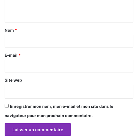
e
n
t
a
Nom
*
i
r
E-mail
*
e
*
Site web
Enregistrer mon nom, mon e-mail et mon site dans le
navigateur pour mon prochain commentaire.