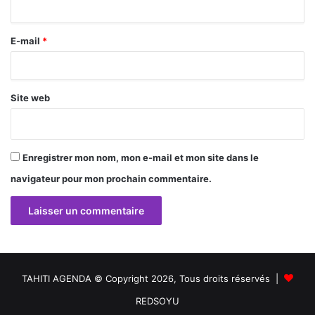
i
r
E-mail
*
e
*
Site web
Enregistrer mon nom, mon e-mail et mon site dans le
navigateur pour mon prochain commentaire.
TAHITI AGENDA © Copyright 2026, Tous droits réservés |
REDSOYU