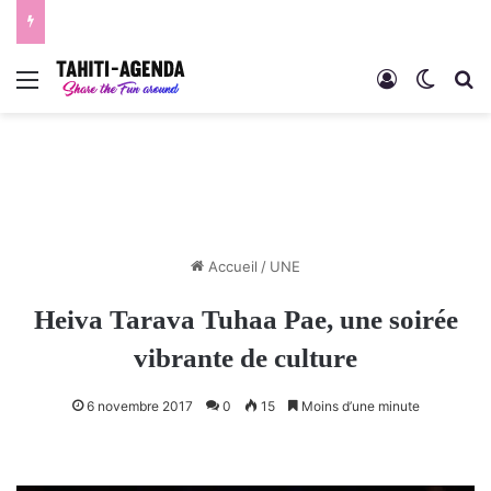
Menu
Connexion
Switch
R
Accueil
/
UNE
Heiva Tarava Tuhaa Pae, une soirée
vibrante de culture
6 novembre 2017
0
15
Moins d’une minute