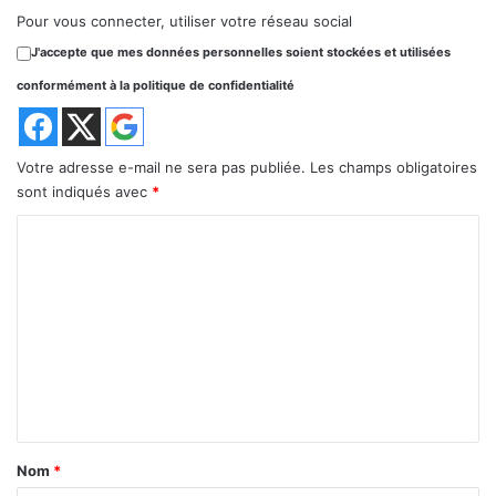
Pour vous connecter, utiliser votre réseau social
J'accepte que mes données personnelles soient stockées et utilisées
conformément à la politique de confidentialité
Votre adresse e-mail ne sera pas publiée.
Les champs obligatoires
sont indiqués avec
*
C
o
m
m
e
n
t
a
Nom
*