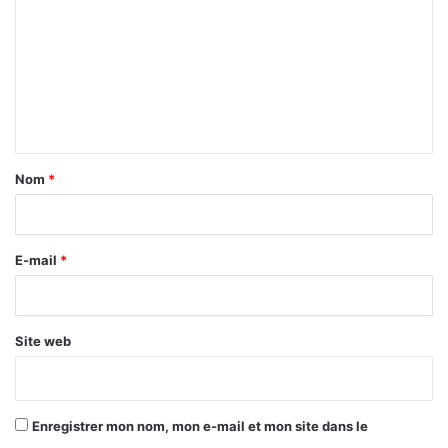
m
m
e
n
t
a
Nom
*
i
r
E-mail
*
e
*
Site web
Enregistrer mon nom, mon e-mail et mon site dans le