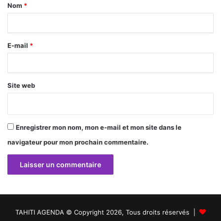
a
Nom
*
i
r
E-mail
*
e
*
Site web
Enregistrer mon nom, mon e-mail et mon site dans le
navigateur pour mon prochain commentaire.
TAHITI AGENDA © Copyright 2026, Tous droits réservés |