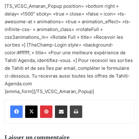
[TS_VCSC_Amaran_Popup position= »bottom right »
delay= »1500″ sticky= »true » close= »false » icon= »ts-
awesome-at » animations= »true » animation_effect= »ts-
infinite-css- » animation_class= »rotateFull »
css3animations_in= »Rotate Full » title= »Recevoir les
sorties »] [TheChamp-Login style= »background-
color:#ffffff; » title= »Pour une meilleure expérience de
Tahiti Agenda, identifiez-vous. »] Pour recevoir les sorties
de Tahiti et de ses Îles par email, compléter le formulaire
ci-dessous. Tu recevras aussi toutes les offres de Tahiti-
Agenda.com
[emma_form][/TS_VCSC_Amaran_Popup]
Pinterest
Partager par email
Imprimer
Laisser un commentaire