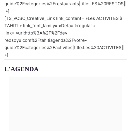
guide%2Fcategories%2Frestaurants|title:LES%20RESTOS||
»]
[TS_VCSC_Creative_Link link_content= »Les ACTIVITES à
TAHITI » link_font_family= »Default:regular »
link= »url:http%3A%2F%2Fdev-
redsoyu.com%2Ftahitiagenda%2Fvotre-
guide%2Fcategories%2Factivites|title:Les%20ACTIVITES||
»]
L'AGENDA