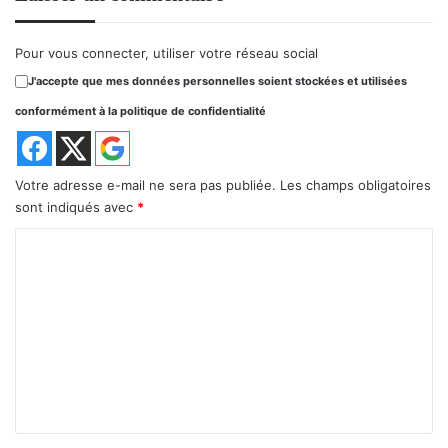
Pour vous connecter, utiliser votre réseau social
J'accepte que mes données personnelles soient stockées et utilisées
conformément à la politique de confidentialité
Votre adresse e-mail ne sera pas publiée.
Les champs obligatoires
sont indiqués avec
*
C
o
m
m
e
n
t