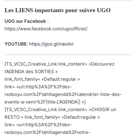
Les LIENS importants pour suivre UGO
UGO sur Facebook
:
https://www.facebook.com/ugoofficiel/
YOUTUBE
:
https://goo.gl/naodvi
[TS_VCSC_Creative_Link link_content= »Découvrez
l’AGENDA des SORTIES »
link_font_family= »Default:regular »
link= »url:http%3A%2F%2Fdev-
redsoyu.com%2Ftahitiagenda%2Fcalendrier-liste-des-
events-a-venir%2F|title:L’AGENDA|| »]
[TS_VCSC_Creative_Link link_content= »CHOISIR un
RESTO » link_font_family= »Default:regular »
link= »url:http%3A%2F%2Fdev-
redsoyu.com%2Ftahitiagenda%2Fvotre-