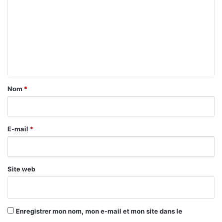
m
m
e
n
t
a
Nom
*
i
r
E-mail
*
e
*
Site web
Enregistrer mon nom, mon e-mail et mon site dans le