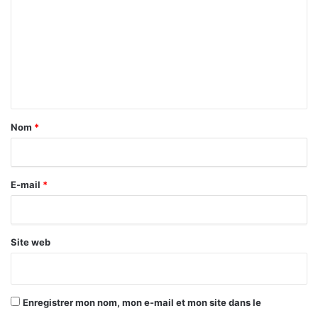
m
m
e
n
t
a
Nom
*
i
r
E-mail
*
e
*
Site web
Enregistrer mon nom, mon e-mail et mon site dans le