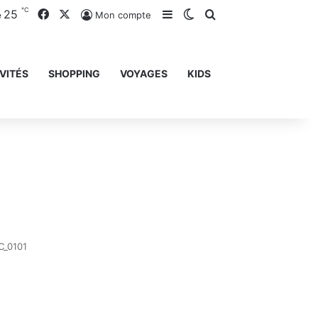
℃
25
Facebook
X
Sidebar (barre latérale)
Switch skin
Rechercher
Mon compte
e
VITÉS
SHOPPING
VOYAGES
KIDS
C_0101