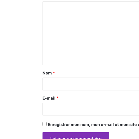
C
o
m
m
e
n
t
a
Nom
*
i
r
E-mail
*
e
*
Enregistrer mon nom, mon e-mail et mon site