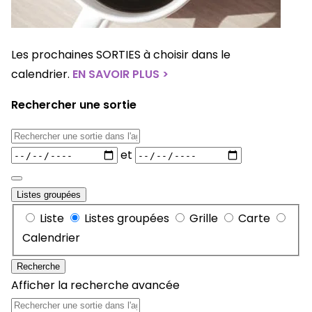
Les prochaines SORTIES à choisir dans le
calendrier.
EN SAVOIR PLUS >
Rechercher une sortie
R
e
D
et
c
a
h
t
Listes groupées
e
e
T
Liste
Listes groupées
Grille
Carte
r
s
y
Calendrier
c
p
Recherche
h
e
Afficher la recherche avancée
e
d
R
r