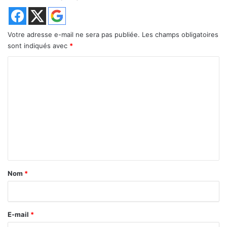
Votre adresse e-mail ne sera pas publiée.
Les champs obligatoires
sont indiqués avec
*
C
o
m
m
e
n
t
a
Nom
*
i
r
E-mail
*
e