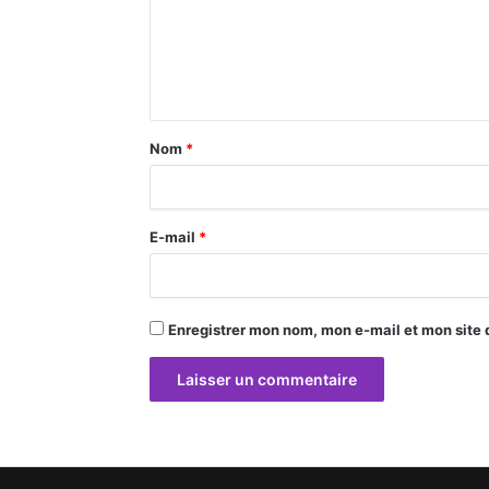
m
e
n
t
a
Nom
*
i
r
E-mail
*
e
*
Enregistrer mon nom, mon e-mail et mon site