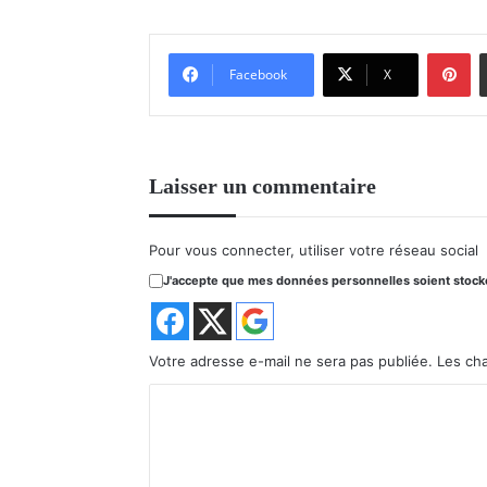
Pinterest
Facebook
X
Laisser un commentaire
Pour vous connecter, utiliser votre réseau social
J'accepte que mes données personnelles soient stockée
Votre adresse e-mail ne sera pas publiée.
Les ch
C
o
m