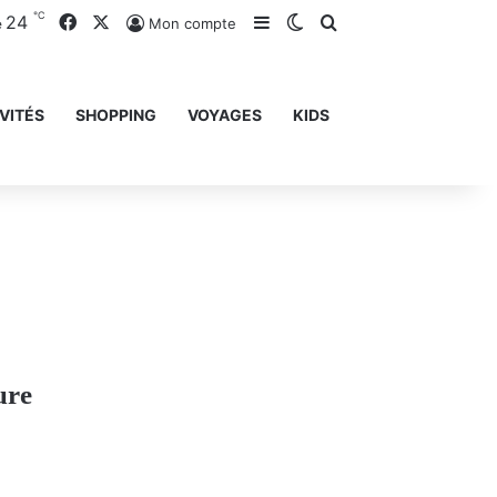
℃
24
Facebook
X
Sidebar (barre latérale)
Switch skin
Rechercher
Mon compte
e
VITÉS
SHOPPING
VOYAGES
KIDS
ure